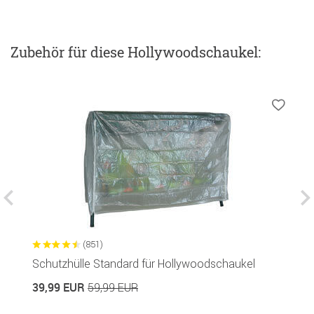
Zubehör
für diese Hollywoodschaukel
:
(851)
Schutzhülle Standard für Hollywoodschaukel
S
39,99 EUR
1
59,99 EUR