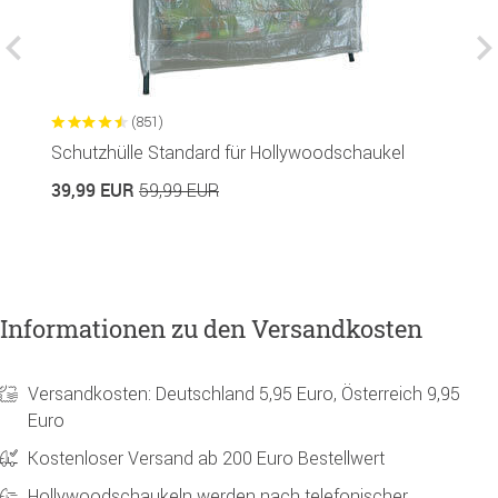
(851)
Schutzhülle Standard für Hollywoodschaukel
S
39,99 EUR
4
59,99 EUR
Informationen zu den Versandkosten
Versandkosten: Deutschland 5,95 Euro, Österreich 9,95
Euro
Kostenloser Versand ab 200 Euro Bestellwert
Hollywoodschaukeln werden nach telefonischer