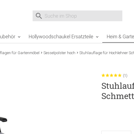
e Sie sind hier
Zur Fußzeile springen
Direkt zum Warenkorb spr
Suche nach
Suche im Shop, nach der Eingabe von 3 Buchst
Zubehör
Hollywoodschaukel Ersatzteile
Heim & Gart
flagen für Gartenmöbel
Sesselpolster hoch
Stuhlauflage für Hochlehner Sc
(1)
Stuhlau
Schmett