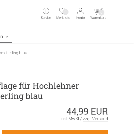
ingen
Direkt zur Registrierung als Kunde springen
Zum Login sp
0
0
Service
Merkliste
Konto
Warenkorb
aben erscheint das Suchergebnis
en
hmetterling blau
flage für Hochlehner
erling blau
44,99 EUR
inkl. MwSt /
zzgl. Versand