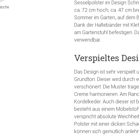
Sesselpolster im Design Schm
äsche
ca. 72 cm hoch, ca. 47 cm brei
Sommer im Garten, auf dem B
Dank der Haltebänder mit Kle
am Gartenstuhl befestigen. D
verwendbar.
Verspieltes De
Das Design ist sehr verspielt
Grundton. Dieser wird durch 
verschönert. Die Muster trag
Creme harmonieren. Am Rand d
Kordelkeder. Auch dieser ist 
besteht aus einem Möbelstoff
verspricht absolute Weichheit
Polster mit einer dicken Scha
können sich gemütlich anleh