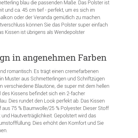
etterling blau die passenden Maße. Das Polster ist
t und ca. 45 cm tief - perfekt, um es sich im
alkon oder der Veranda gemütlich zu machen.
ttverschluss können Sie das Polster super einfach
as Kissen ist übrigens als Wendepolster
sign in angenehmen Farben
 und romantisch. Es trägt einen cremefarbenen
ein Muster aus Schmetterlingen und Schriftzügen
en verschiedene Blautöne, die super mit dem hellen
es Kissens befindet sich ein 2-facher
blau. Dies rundet den Look perfekt ab. Das Kissen
 aus 75 % Baumwolle/25 % Polyester. Dieser Stoff
 und Hautverträglichkeit. Gepolstert wird das
umstofffüllung. Dies erhöht den Komfort und Sie
nen.