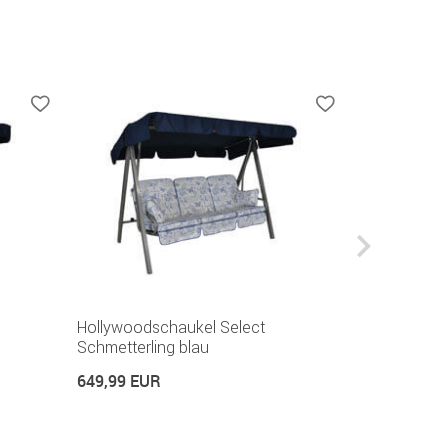
Hollywoodschaukel Select
Hollywoods
Schmetterling blau
Schmetterli
649,99 EUR
749,99 EUR