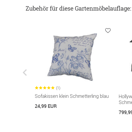
Zubehör
für diese Gartenmöbelauflage
:
(1)
lage
Sofakissen klein Schmetterling blau
Holly
blau
Schmet
24,99 EUR
799,9