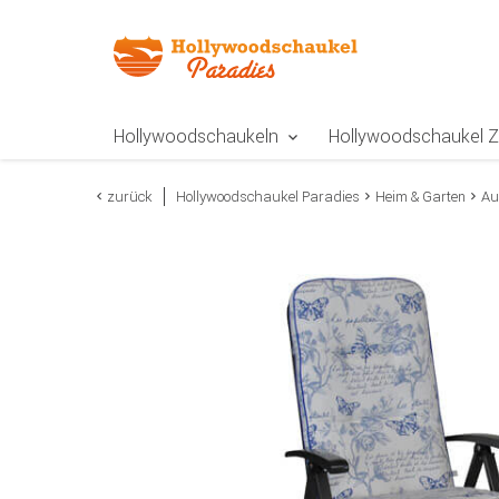
Zur Navigation springen
Zum Inhalt springen
Zur Positionsangab
Hollywoodschaukeln
Hollywoodschaukel 
zurück
Hollywoodschaukel Paradies
Heim & Garten
Au