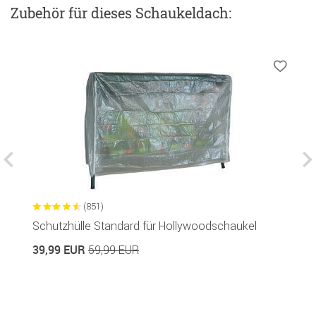
Zubehör
für dieses Schaukeldach
:
(851)
Schutzhülle Standard für Hollywoodschaukel
So
39,99 EUR
1
59,99 EUR