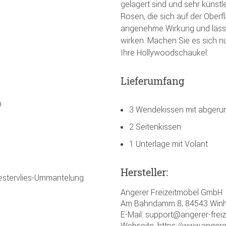
gelagert sind und sehr künstle
Rosen, die sich auf der Oberfl
angenehme Wirkung und lässt
wirken. Machen Sie es sich n
Ihre Hollywoodschaukel.
Lieferumfang
n
3 Wendekissen mit abgeru
2 Seitenkissen
1 Unterlage mit Volant
Hersteller:
yestervlies-Ummantelung
Angerer Freizeitmöbel GmbH
Am Bahndamm 8, 84543 Winh
E-Mail: support@angerer-frei
Webseite: https://www.angere