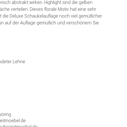
risch abstrakt wirken. Highlight sind die gelben
äche verteilen. Dieses florale Motiv hat eine sehr
 die Deluxe Schaukelauflage noch viel gemütlicher
un auf der Auflage gemütlich und verschönern Sie
ndeter Lehne
öring
zeitmoebel.de
r-freizeitmoebel.de