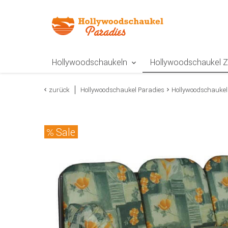
Zur Navigation springen
Zum Inhalt springen
Zur Positionsangab
Hollywoodschaukeln
Hollywoodschaukel 
zurück
Hollywoodschaukel Paradies
Hollywoodschaukel
Sale