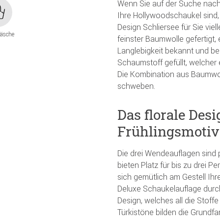
Wenn Sie auf der Suche nach
Ihre Hollywoodschaukel sind,
Design Schliersee für Sie viel
äsche
feinster Baumwolle gefertigt, 
Langlebigkeit bekannt und beli
Schaumstoff gefüllt, welcher 
Die Kombination aus Baumwol
schweben.
Das florale Desi
Frühlingsmotiv
Die drei Wendeauflagen sind 
bieten Platz für bis zu drei P
sich gemütlich am Gestell Ih
Deluxe Schaukelauflage durc
Design, welches all die Stoffe
Türkistöne bilden die Grundf