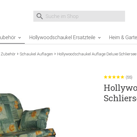
e Sie sind hier
Zur Fußzeile springen
Direkt zum Warenkorb spr
Suche nach
Suche im Shop, nach der Eingabe von 3 Buchst
Zubehör
Hollywoodschaukel Ersatzteile
Heim & Gart
 Zubehör
Schaukel Auflagen
Hollywoodschaukel Auflage Deluxe Schliersee
(55)
Hollywo
Schliers