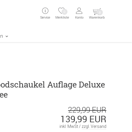
ingen
Direkt zur Registrierung als Kunde springen
Zum Login sp
0
0
Service
Merkliste
Konto
Warenkorb
aben erscheint das Suchergebnis
en
odschaukel Auflage Deluxe
ee
229,99 EUR
139,99 EUR
inkl. MwSt /
zzgl. Versand