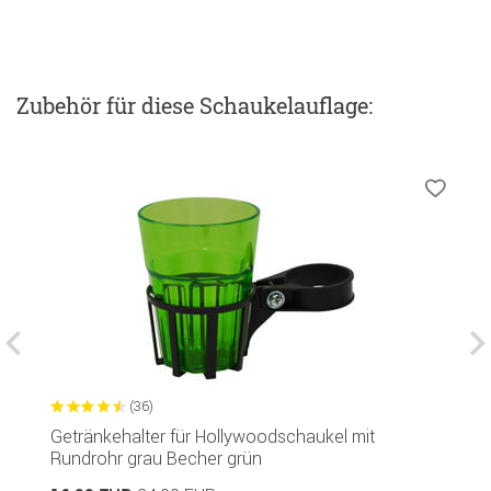
Zubehör
für diese Schaukelauflage
:
(36)
Getränkehalter für Hollywoodschaukel mit
S
Rundrohr grau Becher grün
Si