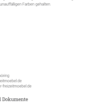
unauffälligen Farben gehalten.
öring
zeitmoebel.de
r-freizeitmoebel.de
d Dokumente