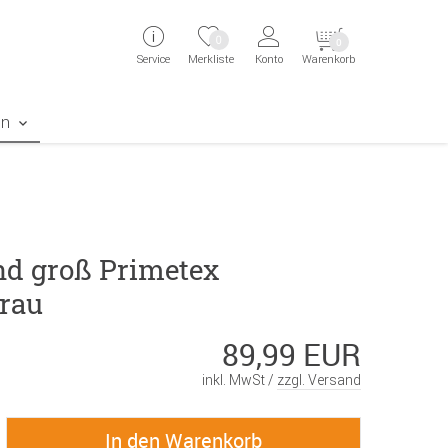
ingen
Direkt zur Registrierung als Kunde springen
Zum Login sp
0
0
Service
Merkliste
Konto
Warenkorb
aben erscheint das Suchergebnis
en
nd groß Primetex
rau
89,99 EUR
inkl. MwSt /
zzgl. Versand