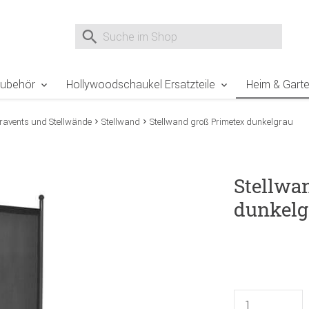
e Sie sind hier
Zur Fußzeile springen
Direkt zum Warenkorb spr
Suche nach
Suche im Shop, nach der Eingabe von 3 Buchst
Zubehör
Hollywoodschaukel Ersatzteile
Heim & Gart
ravents und Stellwände
Stellwand
Stellwand groß Primetex dunkelgrau
Stellwa
dunkelg