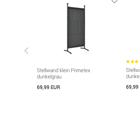
Stellw
rimetex
Stellwand klein Primetex
dunke
dunkelgrau
69,99
69,99 EUR