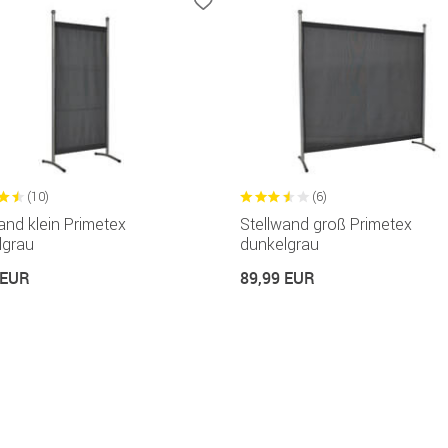
(10)
(6)
and klein Primetex
Stellwand groß Primetex
lgrau
dunkelgrau
 EUR
89,99 EUR