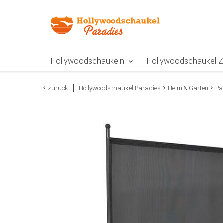
Zur Navigation springen
Zum Inhalt springen
Zur Positionsangab
Hollywoodschaukeln
Hollywoodschaukel 
zurück
Hollywoodschaukel Paradies
Heim & Garten
Pa