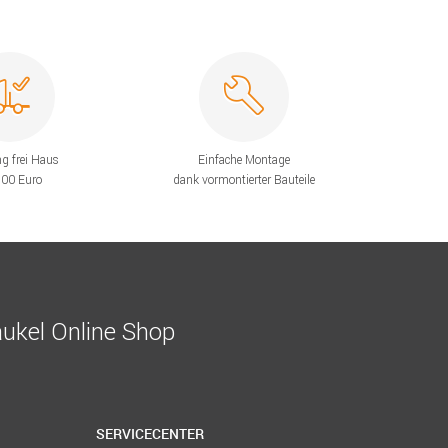
ng frei Haus
Einfache Montage
200 Euro
dank vormontierter Bauteile
ukel Online Shop
SERVICECENTER