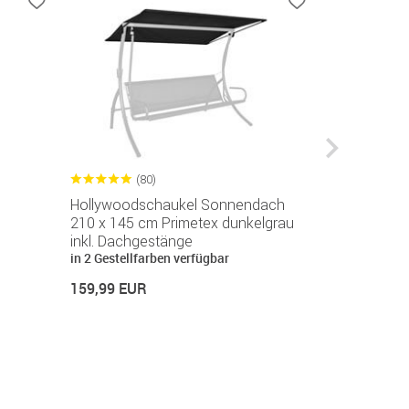
(80)
(2
Hollywoodschaukel Sonnendach
Hollywoods
210 x 145 cm Primetex dunkelgrau
100 x 145 c
inkl. Dachgestänge
inkl. Dachg
in 2 Gestellfarben verfügbar
in 2 Gestellf
159,99 EUR
139,99 EUR