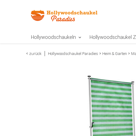
Zur Navigation springen
Zum Inhalt springen
Zur Positionsangab
Hollywoodschaukeln
Hollywoodschaukel 
zurück
Hollywoodschaukel Paradies
Heim & Garten
Ma