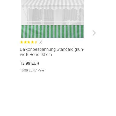
(2)
(1
Balkonbespannung Standard grün-
Imprägniers
weiß Höhe 90 cm
24,99 EUR
13,99 EUR
49,98 EUR / 1l
13,99 EUR / Meter