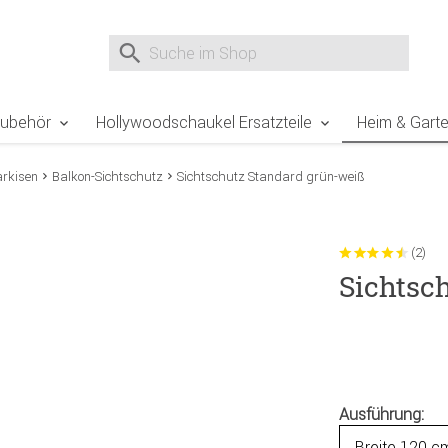
e Sie sind hier
Zur Fußzeile springen
Direkt zum Warenkorb spr
Suche nach
Suche im Shop, nach der Eingabe von 3 Buchst
Zubehör
Hollywoodschaukel Ersatzteile
Heim & Gart
rkisen
Balkon-Sichtschutz
Sichtschutz Standard grün-weiß
(2)
Sichtsc
Ausführung: