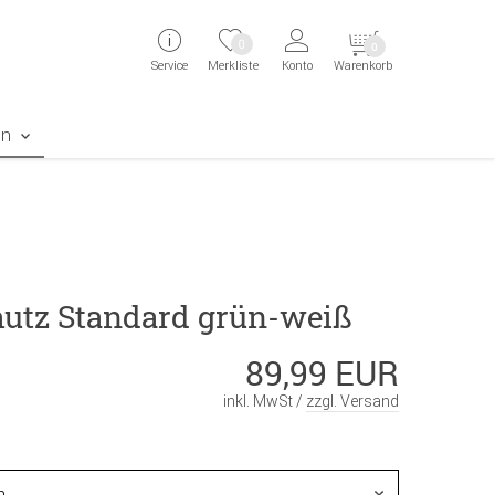
ingen
Direkt zur Registrierung als Kunde springen
Zum Login sp
0
0
Service
Merkliste
Konto
Warenkorb
aben erscheint das Suchergebnis
en
hutz Standard grün-weiß
89,99 EUR
inkl. MwSt /
zzgl. Versand