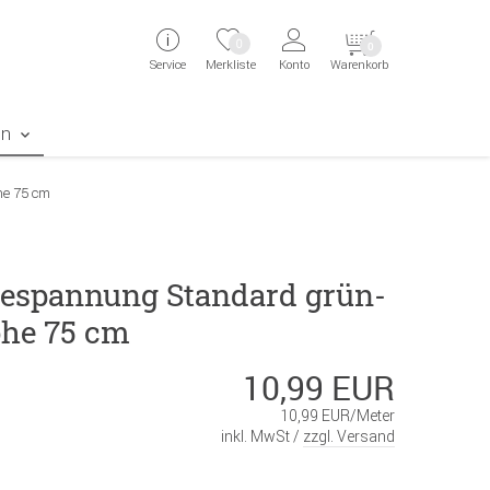
ingen
Direkt zur Registrierung als Kunde springen
Zum Login sp
0
0
Service
Merkliste
Konto
Warenkorb
aben erscheint das Suchergebnis
en
he 75 cm
espannung Standard grün-
he 75 cm
10,99 EUR
10,99 EUR/Meter
inkl. MwSt /
zzgl. Versand