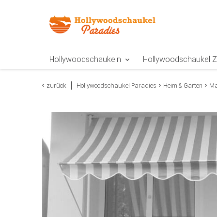
Zur Navigation springen
Zum Inhalt springen
Zur Positionsangab
Hollywoodschaukeln
Hollywoodschaukel 
zurück
Hollywoodschaukel Paradies
Heim & Garten
Ma