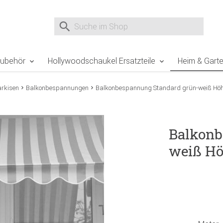
e Sie sind hier
Zur Fußzeile springen
Direkt zum Warenkorb spr
Suche nach
Suche im Shop, nach der Eingabe von 3 Buchst
Zubehör
Hollywoodschaukel Ersatzteile
Heim & Gart
rkisen
Balkonbespannungen
Balkonbespannung Standard grün-weiß Hö
Balkonb
weiß Hö