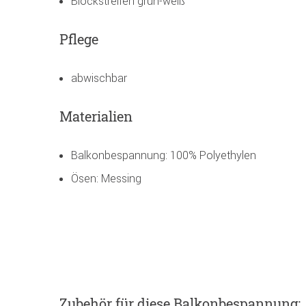
Blockstreifen grün-weiß
Pflege
abwischbar
Materialien
Balkonbespannung: 100% Polyethylen
Ösen: Messing
Zubehör
für diese Balkonbespannung
: