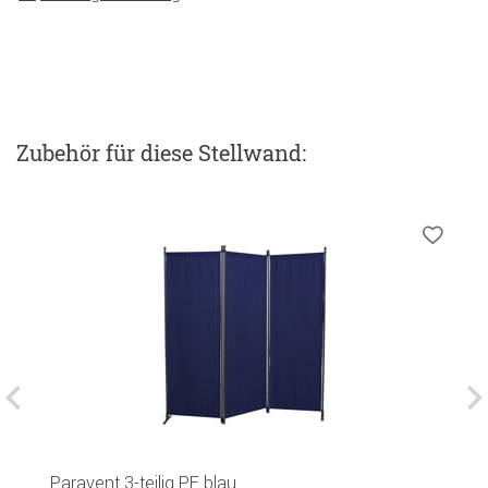
Zubehör
für diese Stellwand
:
K
Paravent 3-teilig PE blau