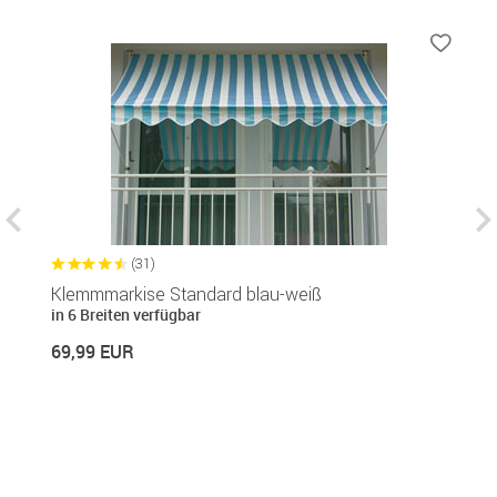
(31)
Klemmmarkise Standard blau-weiß
B
in 6 Breiten verfügbar
c
69,99 EUR
1