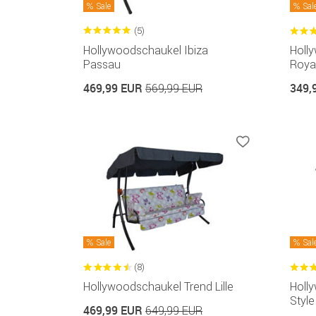
Sale
Sal
(5)
Hollywoodschaukel Ibiza
Holl
Passau
Roya
469,99 EUR
349,
569,99 EUR
Sale
Sal
(8)
Hollywoodschaukel Trend Lille
Holl
Style 
469,99 EUR
649,99 EUR