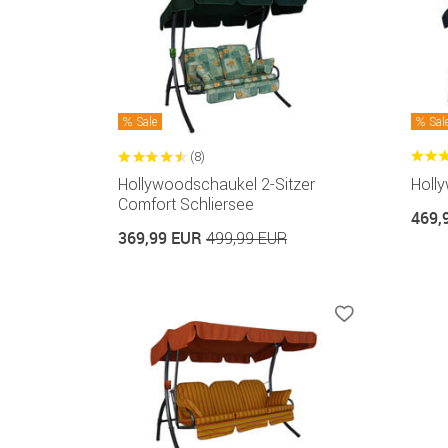
Sale
Sal
(8)
Hollywoodschaukel 2-Sitzer
Holl
Comfort Schliersee
469,
369,99 EUR
499,99 EUR