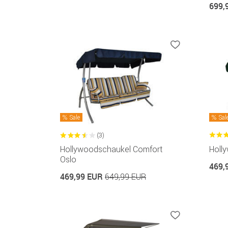
699,
Sale
Sal
(3)
Hollywoodschaukel Comfort
Holl
Oslo
469,
469,99 EUR
649,99 EUR