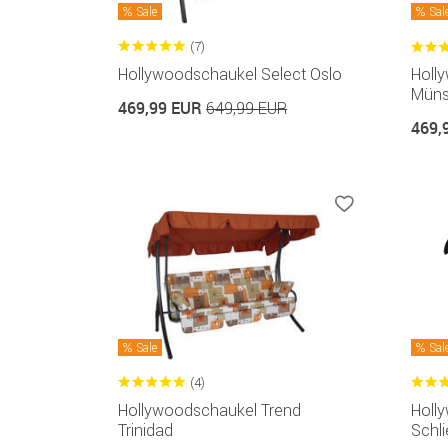
Sale
Sal
(7)
Hollywoodschaukel Select Oslo
Holl
Müns
469,99 EUR
649,99 EUR
469,
Sale
Sal
(4)
Hollywoodschaukel Trend
Holl
Trinidad
Schli