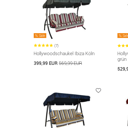
Sale
Sal
(7)
Hollywoodschaukel Ibiza Köln
Holl
grün
399,99 EUR
569,99 EUR
529,