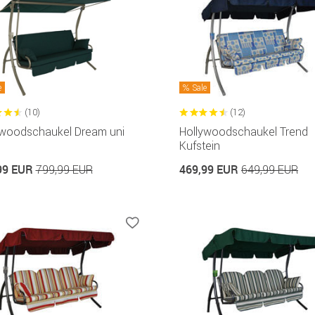
e
Sale
(10)
(12)
ywoodschaukel Dream uni
Hollywoodschaukel Trend
Kufstein
99 EUR
469,99 EUR
799,99 EUR
649,99 EUR