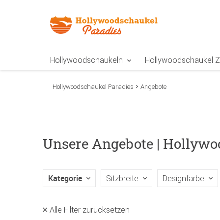
Zur Navigation springen
Zum Inhalt springen
Zur Positionsangab
Hollywoodschaukeln
Hollywoodschaukel 
Hollywoodschaukel Paradies
Angebote
Unsere Angebote | Hollyw
Kategorie
Sitzbreite
Designfarbe
Alle Filter zurücksetzen