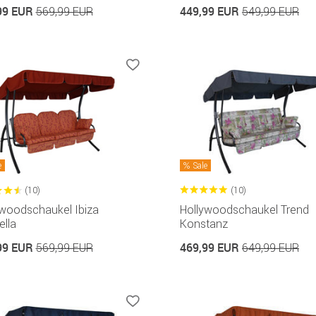
99 EUR
449,99 EUR
569,99 EUR
549,99 EUR
e
Sale
(10)
(10)
ywoodschaukel Ibiza
Hollywoodschaukel Trend
lla
Konstanz
99 EUR
469,99 EUR
569,99 EUR
649,99 EUR