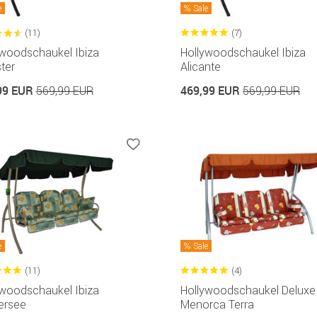
e
Sale
(11)
(7)
ywoodschaukel Ibiza
Hollywoodschaukel Ibiza
ter
Alicante
99 EUR
469,99 EUR
569,99 EUR
569,99 EUR
e
Sale
(11)
(4)
ywoodschaukel Ibiza
Hollywoodschaukel Deluxe
ersee
Menorca Terra