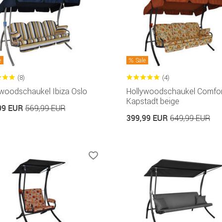
e
Sale
(8)
(4)
ywoodschaukel Ibiza Oslo
Hollywoodschaukel Comfor
Kapstadt beige
99 EUR
569,99 EUR
399,99 EUR
649,99 EUR