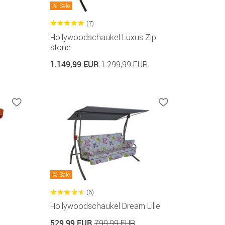
Sale
(7)
Hollywoodschaukel Luxus Zip
stone
1.149,99 EUR
1.299,99 EUR
Sale
(6)
Hollywoodschaukel Dream Lille
529,99 EUR
799,99 EUR