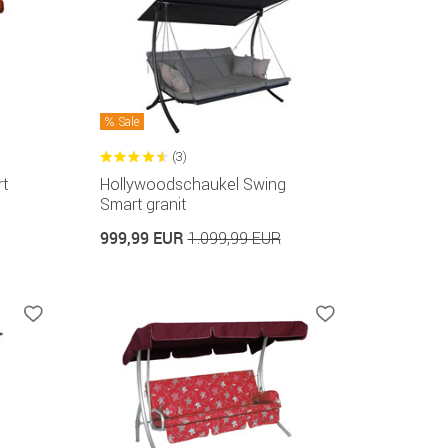
Sale
(3)
t
Hollywoodschaukel Swing
Smart granit
999,99 EUR
1.099,99 EUR