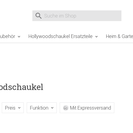
e Sie sind hier
Zur Fußzeile springen
Direkt zum Warenkorb spr
Suche nach
Suche im Shop, nach der Eingabe von 3 Buchst
Zubehör
Hollywoodschaukel Ersatzteile
Heim & Gart
oodschaukel
Preis
Funktion
Mit Expressversand