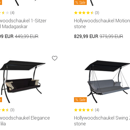
e
Sale
(4)
(3)
ywoodschaukel 1-Sitzer
Hollywoodschaukel Motion
l Madagaskar
stone
99 EUR
829,99 EUR
449,99 EUR
979,99 EUR
e
Sale
(3)
(4)
ywoodschaukel Elegance
Hollywoodschaukel Swing 
lila
stone