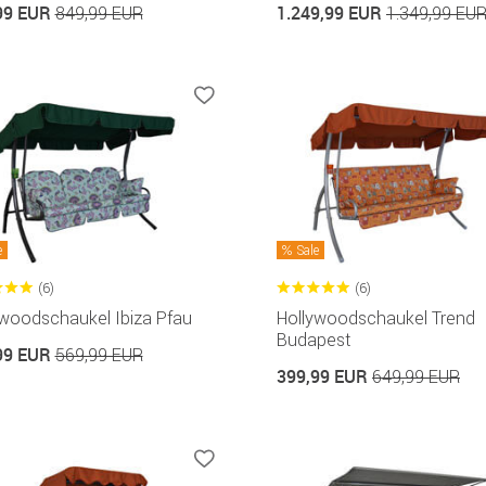
99 EUR
1.249,99 EUR
849,99 EUR
1.349,99 EU
e
Sale
(6)
(6)
ywoodschaukel Ibiza Pfau
Hollywoodschaukel Trend
Budapest
99 EUR
569,99 EUR
399,99 EUR
649,99 EUR