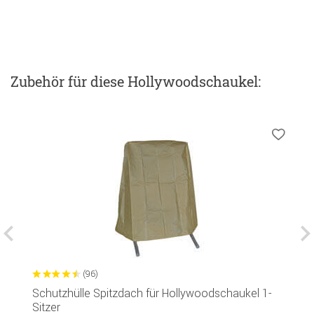
Zubehör
für diese Hollywoodschaukel
:
(96)
Schutzhülle Spitzdach für Hollywoodschaukel 1-
S
Sitzer