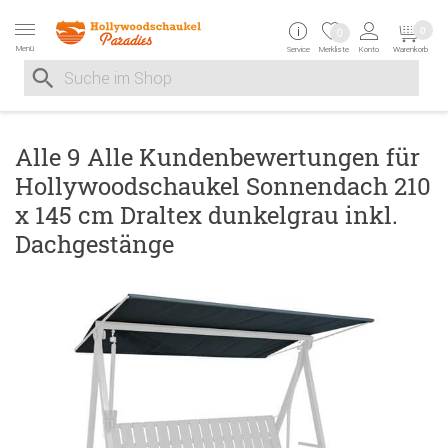
Zur Navigation springen
Zum Inhalt springen
Zur Positionsangab
0
0
Menü
Service
Merkliste
Konto
Warenkorb
Suche nach
Suche im Shop, nach der Eingabe von 3 Buchstaben ersche
Alle 9 Alle Kundenbewertungen für
Hollywoodschaukel Sonnendach 210
x 145 cm Draltex dunkelgrau inkl.
Dachgestänge