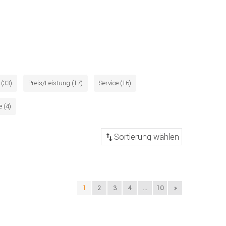
(33)
Preis/Leistung (17)
Service (16)
 (4)
1
2
3
4
...
10
»