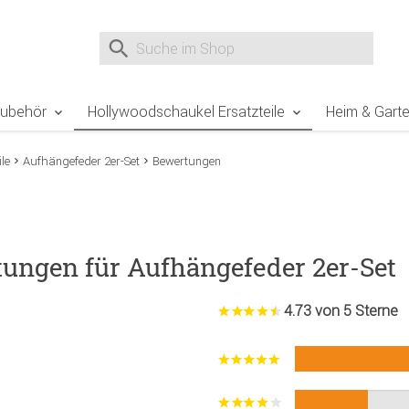
e Sie sind hier
Zur Fußzeile springen
Direkt zum Warenkorb spr
Suche nach
Suche im Shop, nach der Eingabe von 3 Buchst
Zubehör
Hollywoodschaukel Ersatzteile
Heim & Gart
le
Aufhängefeder 2er-Set
Bewertungen
tungen für Aufhängefeder 2er-Set
4.73 von 5 Sterne