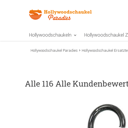
Zur Navigation springen
Zum Inhalt springen
Zur Positionsangab
Hollywoodschaukeln
Hollywoodschaukel 
Hollywoodschaukel Paradies
Hollywoodschaukel Ersatztei
Alle 116 Alle Kundenbewer