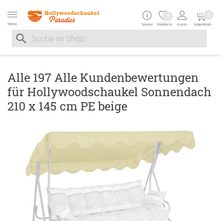
Zur Navigation springen
Zum Inhalt springen
Zur Positionsangab
0
0
Menü
Service
Merkliste
Konto
Warenkorb
Suche nach
Suche im Shop, nach der Eingabe von 3 Buchstaben ersche
Alle 197 Alle Kundenbewertungen
für Hollywoodschaukel Sonnendach
210 x 145 cm PE beige