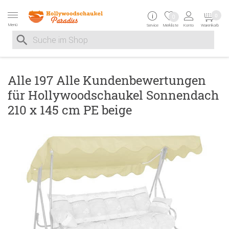
Zur Navigation springen
Zum Inhalt springen
Zur Positionsangab
0
0
Menü
Service
Merkliste
Konto
Warenkorb
Suche nach
Suche im Shop, nach der Eingabe von 3 Buchstaben ersche
Alle 197 Alle Kundenbewertungen
für Hollywoodschaukel Sonnendach
210 x 145 cm PE beige