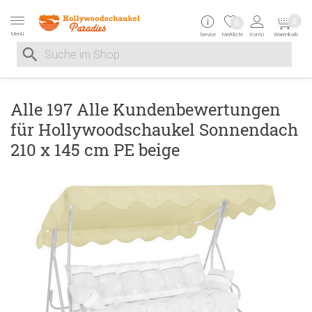
Zur Navigation springen
Zum Inhalt springen
Zur Positionsangab
0
0
Menü
Service
Merkliste
Konto
Warenkorb
Suche nach
Suche im Shop, nach der Eingabe von 3 Buchstaben ersche
Alle 197 Alle Kundenbewertungen
für Hollywoodschaukel Sonnendach
210 x 145 cm PE beige