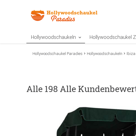
Zur Navigation springen
Zum Inhalt springen
Zur Positionsangab
Hollywoodschaukeln
Hollywoodschaukel 
Hollywoodschaukel Paradies
Hollywoodschaukeln
Ibiza
Alle 198 Alle Kundenbewert