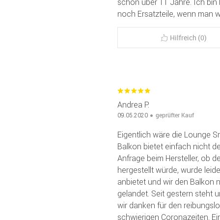
schon über 11 Jahre. Ich bin
noch Ersatzteile, wenn man w
Hilfreich (0)
Andrea P.
geprüfter Kauf
09.05.2020
Eigentlich wäre die Lounge 
Balkon bietet einfach nicht d
Anfrage beim Hersteller, ob d
hergestellt würde, wurde leide
anbietet und wir den Balkon ni
gelandet. Seit gestern steht u
wir danken für den reibungsl
schwierigen Coronazeiten. Ein