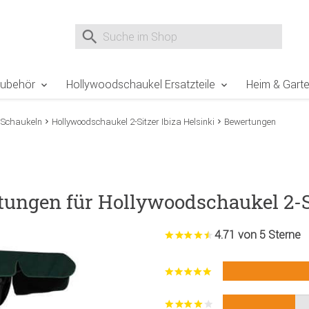
e Sie sind hier
Zur Fußzeile springen
Direkt zum Warenkorb spr
Suche nach
Suche im Shop, nach der Eingabe von 3 Buchst
Zubehör
Hollywoodschaukel Ersatzteile
Heim & Gart
 Schaukeln
Hollywoodschaukel 2-Sitzer Ibiza Helsinki
Bewertungen
ungen für Hollywoodschaukel 2-Si
4.71 von 5 Sterne