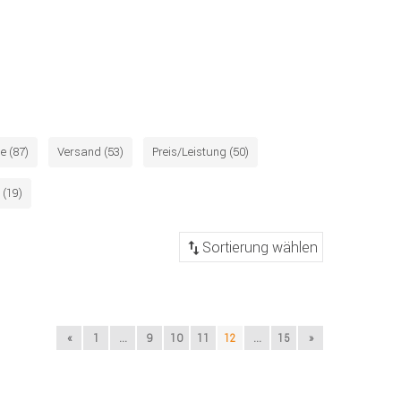
e (87)
Versand (53)
Preis/Leistung (50)
 (19)
«
1
...
9
10
11
12
...
15
»