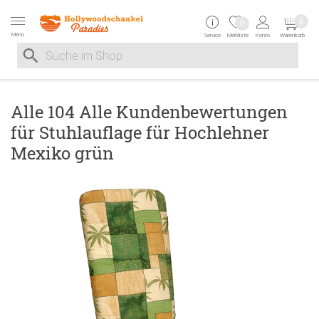
Zur Navigation springen
Zum Inhalt springen
Zur Positionsangab
0
0
Menü
Service
Merkliste
Konto
Warenkorb
Suche nach
Suche im Shop, nach der Eingabe von 3 Buchstaben ersche
Alle 104 Alle Kundenbewertungen
für Stuhlauflage für Hochlehner
Mexiko grün