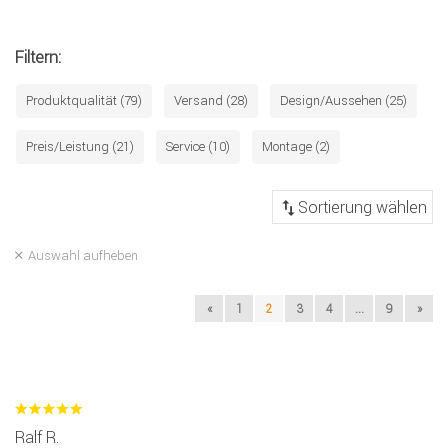
Filtern:
Produktqualität (79)
Versand (28)
Design/Aussehen (25)
Preis/Leistung (21)
Service (10)
Montage (2)
Auswahl aufheben
«
1
2
3
4
...
9
»
Ralf R.