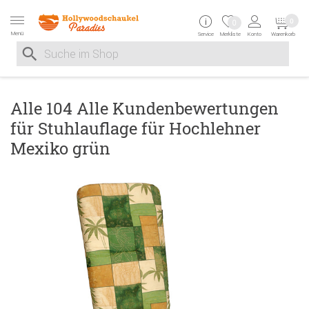
Zur Navigation springen
Zum Inhalt springen
Zur Positionsangab
0
0
Menü
Service
Merkliste
Konto
Warenkorb
Suche nach
Suche im Shop, nach der Eingabe von 3 Buchstaben ersche
Alle 104 Alle Kundenbewertungen
für Stuhlauflage für Hochlehner
Mexiko grün