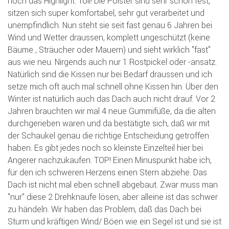
noch das Highlight. Toll! Die Polster sind sehr schön fest,
sitzen sich super komfortabel, sehr gut verarbeitet und
unempfindlich. Nun steht sie seit fast genau 6 Jahren bei
Wind und Wetter draussen, komplett ungeschützt (keine
Bäume , Sträucher oder Mauern) und sieht wirklich "fast"
aus wie neu. Nirgends auch nur 1 Rostpickel oder -ansatz.
Natürlich sind die Kissen nur bei Bedarf draussen und ich
setze mich oft auch mal schnell ohne Kissen hin. Über den
Winter ist natürlich auch das Dach auch nicht drauf. Vor 2
Jahren brauchten wir mal 4 neue Gummifüße, da die alten
durchgerieben waren und da bestätigte sich, daß wir mit
der Schaukel genau die richtige Entscheidung getroffen
haben. Es gibt jedes noch so kleinste Einzelteil hier bei
Angerer nachzukaufen. TOP! Einen Minuspunkt habe ich,
für den ich schweren Herzens einen Stern abziehe. Das
Dach ist nicht mal eben schnell abgebaut. Zwar muss man
"nur" diese 2 Drehknaufe lösen, aber alleine ist das schwer
zu händeln. Wir haben das Problem, daß das Dach bei
Sturm und kräftigen Wind/ Böen wie ein Segel ist und sie ist