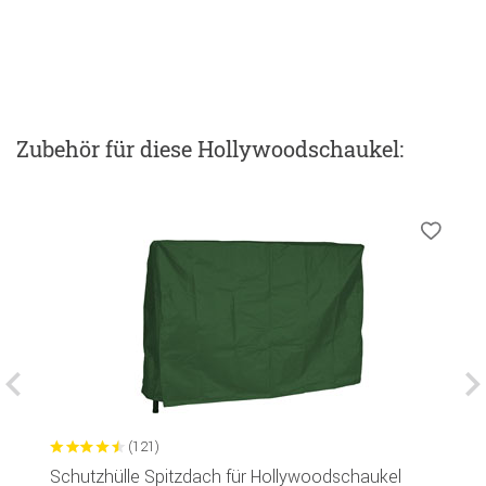
Zubehör
für diese Hollywoodschaukel
:
(121)
Schutzhülle Spitzdach für Hollywoodschaukel
S