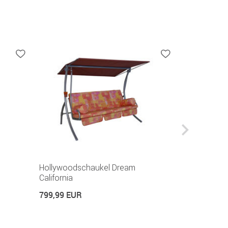
Hollywoodschaukel Dream
Hollywoodsc
California
Sitzer Califo
799,99 EUR
149,99 EUR