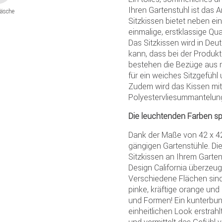
Ihren Gartenstuhl ist das A
äsche
Sitzkissen bietet neben 
einmalige, erstklassige Qu
Das Sitzkissen wird in Deu
kann, dass bei der Produkt
bestehen die Bezüge aus re
für ein weiches Sitzgefühl
Zudem wird das Kissen mit
Polyestervliesummantelung 
Die leuchtenden Farben sp
Dank der Maße von 42 x 42
gängigen Gartenstühle. Di
Sitzkissen an Ihrem Garten
Design California überzeu
Verschiedene Flächen sind
pinke, kräftige orange und
und Formen! Ein kunterbun
einheitlichen Look erstrah
und vermittelt das Gefühl 