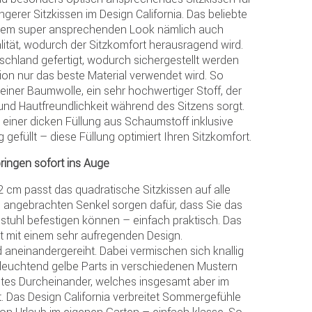
ngerer Sitzkissen im Design California. Das beliebte
einem super ansprechenden Look nämlich auch
alität, wodurch der Sitzkomfort herausragend wird.
tschland gefertigt, wodurch sichergestellt werden
ion nur das beste Material verwendet wird. So
iner Baumwolle, ein sehr hochwertiger Stoff, der
 und Hautfreundlichkeit während des Sitzens sorgt.
 einer dicken Füllung aus Schaumstoff inklusive
gefüllt – diese Füllung optimiert Ihren Sitzkomfort.
ringen sofort ins Auge
 cm passt das quadratische Sitzkissen auf alle
e angebrachten Senkel sorgen dafür, dass Sie das
stuhl befestigen können – einfach praktisch. Das
gt mit einem sehr aufregenden Design.
 aneinandergereiht. Dabei vermischen sich knallig
 leuchtend gelbe Parts in verschiedenen Mustern
tes Durcheinander, welches insgesamt aber im
lt. Das Design California verbreitet Sommergefühle
von Urlaub im eigenen Garten – einfach klasse. So