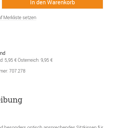
f Merkliste setzen
and
: 5,95 € Österreich: 9,95 €
mmer:
707.278
eibung
und besonders optisch ansprechendes Sitzkissen für