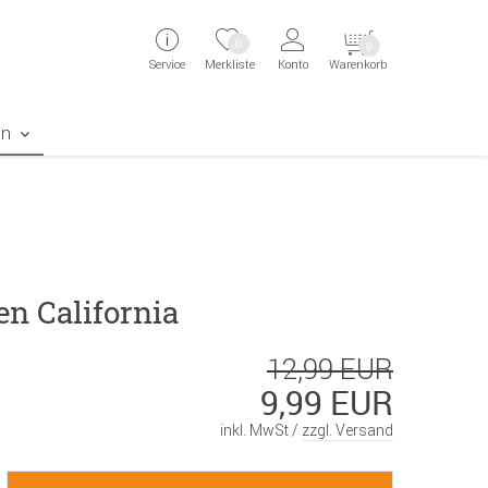
ingen
Direkt zur Registrierung als Kunde springen
Zum Login sp
0
0
Service
Merkliste
Konto
Warenkorb
aben erscheint das Suchergebnis
en
en California
12,99 EUR
9,99 EUR
inkl. MwSt /
zzgl. Versand