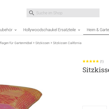
e Sie sind hier
Zur Fußzeile springen
Direkt zum Warenkorb spr
Suche nach
Suche im Shop, nach der Eingabe von 3 Buchst
Zubehör
Hollywoodschaukel Ersatzteile
Heim & Gart
flagen für Gartenmöbel
Sitzkissen
Sitzkissen California
(1)
Sitzkiss