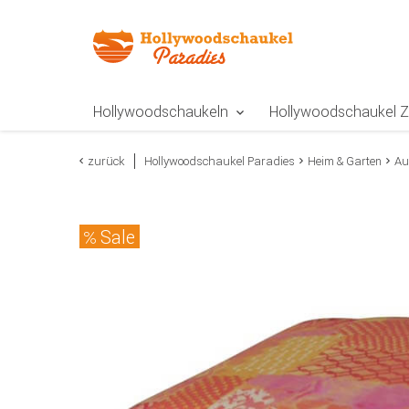
Zur Navigation springen
Zum Inhalt springen
Zur Positionsangab
Hollywoodschaukeln
Hollywoodschaukel 
zurück
Hollywoodschaukel Paradies
Heim & Garten
Au
Sale