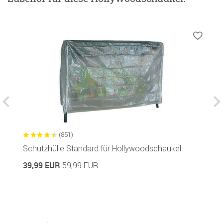
(851)
Schutzhülle Standard für Hollywoodschaukel
S
39,99 EUR
1
59,99 EUR