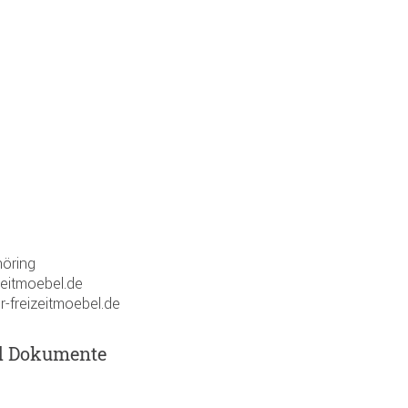
öring
zeitmoebel.de
r-freizeitmoebel.de
d Dokumente