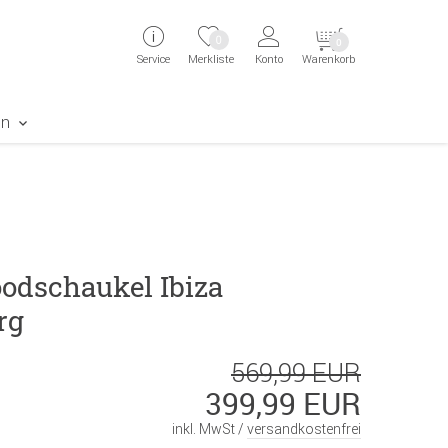
ingen
Direkt zur Registrierung als Kunde springen
Zum Login sp
0
0
Service
Merkliste
Konto
Warenkorb
aben erscheint das Suchergebnis
en
odschaukel Ibiza
rg
569,99 EUR
399,99 EUR
inkl. MwSt /
versandkostenfrei