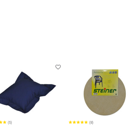
(5)
(8)