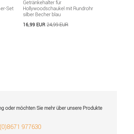
Getränkehalter für
Schutzhülle
er-Set
Hollywoodschaukel mit Rundrohr
Hollywoods
silber Becher blau
79,99 EUR
16,99 EUR
24,99 EUR
ung oder möchten Sie mehr über unsere Produkte
 (0)8671 977630