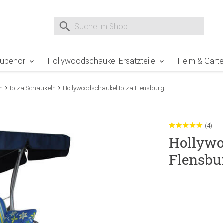
e Sie sind hier
Zur Fußzeile springen
Direkt zum Warenkorb spr
Suche nach
Suche im Shop, nach der Eingabe von 3 Buchst
Zubehör
Hollywoodschaukel Ersatzteile
Heim & Gart
n
Ibiza Schaukeln
Hollywoodschaukel Ibiza Flensburg
(4)
Hollywo
Flensbu