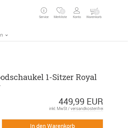
ingen
Direkt zur Registrierung als Kunde springen
Zum Login sp
0
0
Service
Merkliste
Konto
Warenkorb
aben erscheint das Suchergebnis
en
odschaukel 1-Sitzer Royal
w
449,99 EUR
inkl. MwSt /
versandkostenfrei