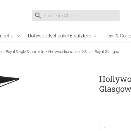
e Sie sind hier
Zur Fußzeile springen
Direkt zum Warenkorb spr
Suche nach
Suche im Shop, nach der Eingabe von 3 Buchst
Zubehör
Hollywoodschaukel Ersatzteile
Heim & Gart
n
Royal Single Schaukeln
Hollywoodschaukel 1-Sitzer Royal Glasgow
Hollywo
Glasgo