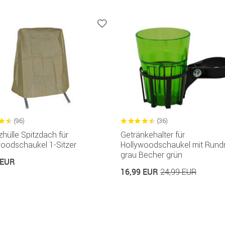
(96)
(36)
hülle Spitzdach für
Getränkehalter für
woodschaukel 1-Sitzer
Hollywoodschaukel mit Rund
grau Becher grün
 EUR
16,99 EUR
24,99 EUR