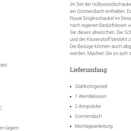
Im Set der Hollywoodschauke
ein Sonnendach enthalten. D
Royal Singleschaukel im De
nach eigenen Bedürfnissen ve
Sie dieses abwischen. Die Sc
und der Kissenstoff besteht 
Die Bezüge können auch ab
werden. Machen Sie es sich au
iert
Lieferumfang
Stahlrohrgestell
1 Wendekissen
2 Armpolster
C
Sonnendach
Montageanleitung
en lagern