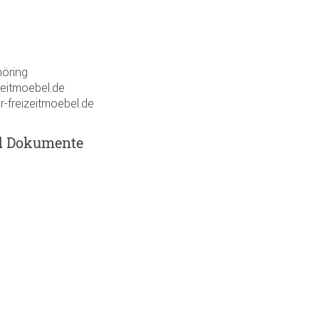
öring
zeitmoebel.de
r-freizeitmoebel.de
d Dokumente