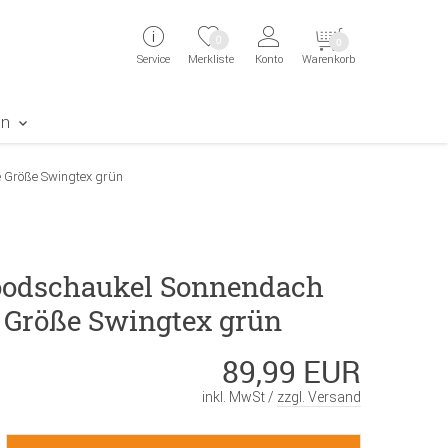
ingen
Direkt zur Registrierung als Kunde springen
Zum Login sp
0
0
Service
Merkliste
Konto
Warenkorb
aben erscheint das Suchergebnis
en
 Größe Swingtex grün
odschaukel Sonnendach
e Größe Swingtex grün
89,99 EUR
inkl. MwSt /
zzgl. Versand