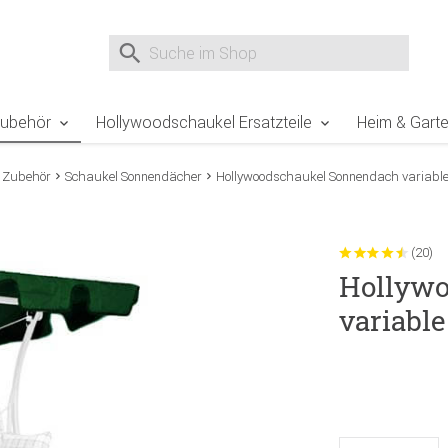
e Sie sind hier
Zur Fußzeile springen
Direkt zum Warenkorb spr
Suche nach
Suche im Shop, nach der Eingabe von 3 Buchst
Zubehör
Hollywoodschaukel Ersatzteile
Heim & Gart
 Zubehör
Schaukel Sonnendächer
Hollywoodschaukel Sonnendach variable
(20)
Hollywo
variabl