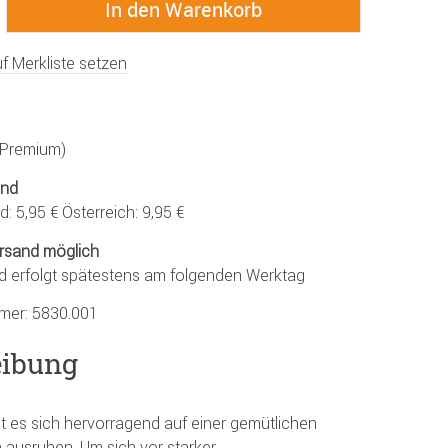
f Merkliste setzen
 (Premium)
and
: 5,95 € Österreich: 9,95 €
rsand möglich
d erfolgt spätestens am folgenden Werktag
mmer:
5830.001
eibung
 es sich hervorragend auf einer gemütlichen
ausruhen. Um sich vor starker