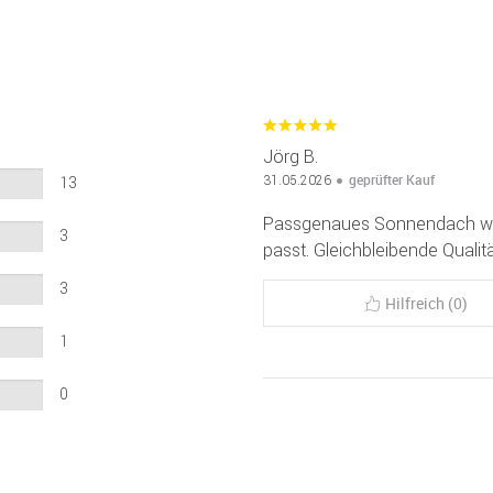
Jörg B.
geprüfter Kauf
31.05.2026
13
Passgenaues Sonnendach wel
3
passt. Gleichbleibende Qualitä
3
Hilfreich (0)
1
0