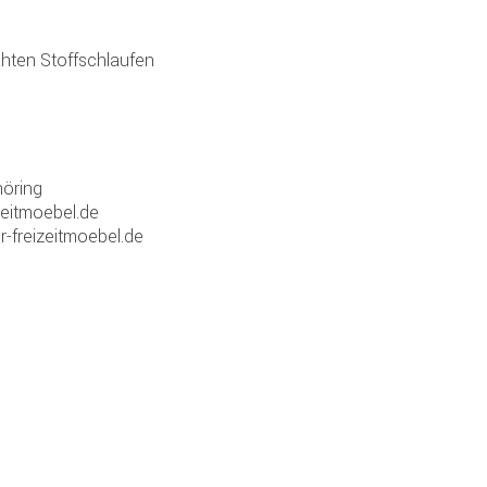
hten Stoffschlaufen
öring
zeitmoebel.de
r-freizeitmoebel.de