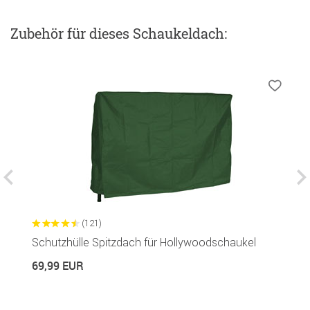
Zubehör
für dieses Schaukeldach
:
(121)
Schutzhülle Spitzdach für Hollywoodschaukel
S
69,99 EUR
1