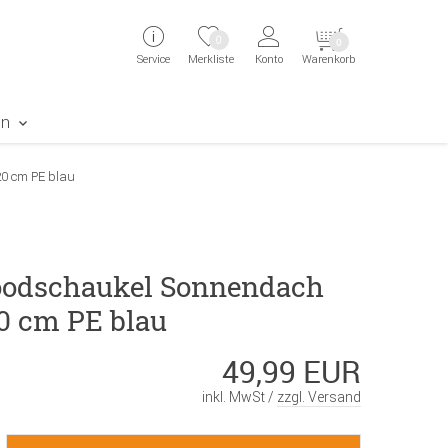
ingen
Direkt zur Registrierung als Kunde springen
Zum Login sp
0
0
Service
Merkliste
Konto
Warenkorb
aben erscheint das Suchergebnis
en
0 cm PE blau
odschaukel Sonnendach
20 cm PE blau
49,99 EUR
inkl. MwSt /
zzgl. Versand