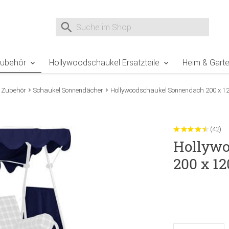
e Sie sind hier
Zur Fußzeile springen
Direkt zum Warenkorb spr
Suche nach
Suche im Shop, nach der Eingabe von 3 Buchst
Zubehör
Hollywoodschaukel Ersatzteile
Heim & Gart
 Zubehör
Schaukel Sonnendächer
Hollywoodschaukel Sonnendach 200 x 12
(42)
Hollywo
200 x 1