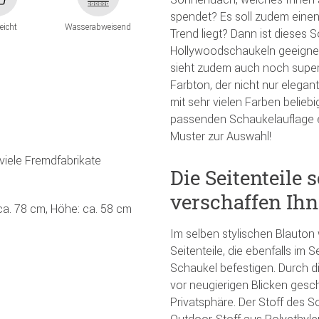
spendet? Es soll zudem einen
leicht
Wasserabweisend
Trend liegt? Dann ist dieses 
Hollywoodschaukeln geeignet, 
sieht zudem auch noch super
Farbton, der nicht nur elega
mit sehr vielen Farben beliebi
passenden Schaukelauflage e
Muster zur Auswahl!
viele Fremdfabrikate
Die Seitenteile
verschaffen Ihn
 ca. 78 cm, Höhe: ca. 58 cm
Im selben stylischen Blauton
Seitenteile, die ebenfalls im 
Schaukel befestigen. Durch di
vor neugierigen Blicken gesch
Privatsphäre. Der Stoff des S
Outdoor-Stoff aus Polyethyl