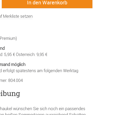
f Merkliste setzen
 (Premium)
and
: 5,95 € Österreich: 9,95 €
rsand möglich
d erfolgt spätestens am folgenden Werktag
mmer:
804.004
eibung
schaukel wünschen Sie sich noch ein passendes
an heißen Sommertagen ausreichend Schatten