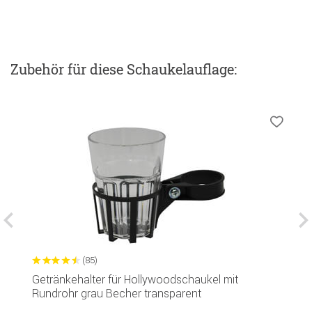
Zubehör
für diese Schaukelauflage
:
(85)
Getränkehalter für Hollywoodschaukel mit
H
Rundrohr grau Becher transparent
S