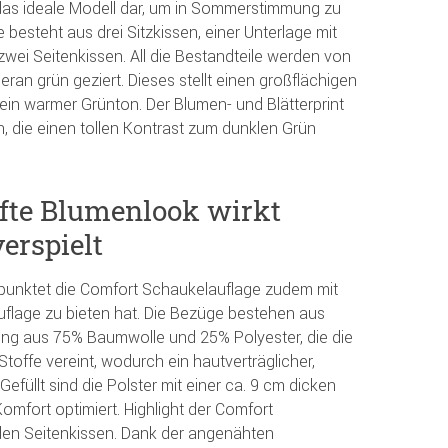
e das ideale Modell dar, um in Sommerstimmung zu
esteht aus drei Sitzkissen, einer Unterlage mit
ei Seitenkissen. All die Bestandteile werden von
ran grün geziert. Dieses stellt einen großflächigen
 ein warmer Grünton. Der Blumen- und Blätterprint
, die einen tollen Kontrast zum dunklen Grün
afte Blumenlook wirkt
erspielt
punktet die Comfort Schaukelauflage zudem mit
Auflage zu bieten hat. Die Bezüge bestehen aus
hung aus 75% Baumwolle und 25% Polyester, die die
toffe vereint, wodurch ein hautverträglicher,
efüllt sind die Polster mit einer ca. 9 cm dicken
omfort optimiert. Highlight der Comfort
den Seitenkissen. Dank der angenähten