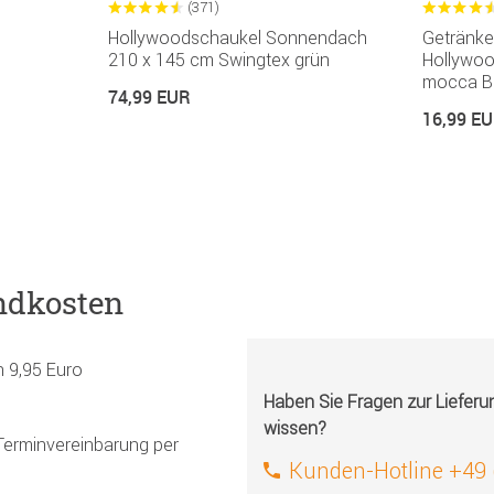
(371)
Hollywoodschaukel Sonnendach
Getränkeh
210 x 145 cm Swingtex grün
Hollywoo
mocca B
74,99 EUR
16,99 E
ndkosten
h 9,95 Euro
Haben Sie Fragen zur Liefer
wissen?
Terminvereinbarung per
Kunden-Hotline +49