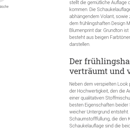
stellt die gemütliche Auflag
äsche
kommen. Die Schaukelauflage b
abhängendem Volant, sowie zw
dem frühlingshaften Design Me
Blumenprint dar. Grundton ist
besteht aus beigen Farbtönen
darstellen.
Der frühlingsh
verträumt und v
Neben dem verspielten Look 
der Hochwertigkeit, den die 
einer qualitativen Stoffmisc
besten Eigenschaften beider S
weicher Untergrund entsteht. G
Schaumstofffüllung, die den K
Schaukelauflage sind die bei