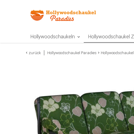
Zur Navigation springen
Zum Inhalt springen
Zur Positionsangab
Hollywoodschaukeln
Hollywoodschaukel 
zurück
Hollywoodschaukel Paradies
Hollywoodschaukel