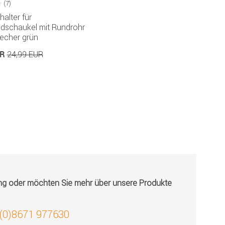
(7)
alter für
dschaukel mit Rundrohr
echer grün
UR
24,99 EUR
ung oder möchten Sie mehr über unsere Produkte
 (0)8671 977630