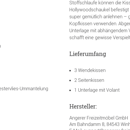
Stoffschlaufe können die Kis
Hollywoodschaukel befestigt 
super gemütlich anlehnen – g
Kopfkissen verwenden. Abger
Unterlage mit abhängendem Vo
schafft eine gewisse Verspielt
n
Lieferumfang
3 Wendekissen
2 Seitenkissen
yestervlies-Ummantelung
1 Unterlage mit Volant
Hersteller:
Angerer Freizeitmöbel GmbH
Am Bahndamm 8, 84543 Winh