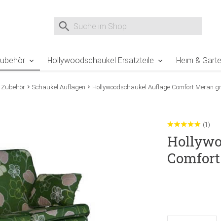
e Sie sind hier
Zur Fußzeile springen
Direkt zum Warenkorb spr
Suche nach
Suche im Shop, nach der Eingabe von 3 Buchst
Zubehör
Hollywoodschaukel Ersatzteile
Heim & Gart
 Zubehör
Schaukel Auflagen
Hollywoodschaukel Auflage Comfort Meran g
(1)
Hollywo
Comfort