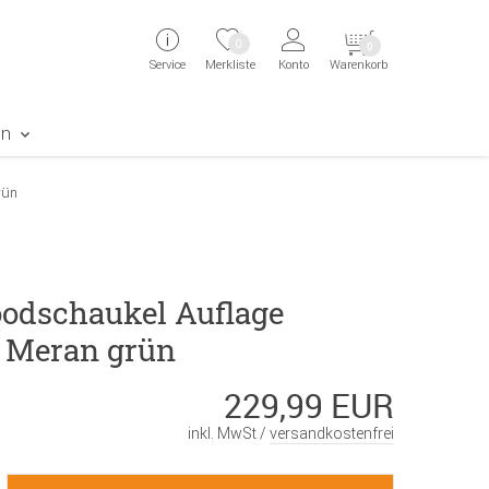
ingen
Direkt zur Registrierung als Kunde springen
Zum Login sp
0
0
Service
Merkliste
Konto
Warenkorb
aben erscheint das Suchergebnis
en
rün
odschaukel Auflage
 Meran grün
229,99 EUR
inkl. MwSt /
versandkostenfrei