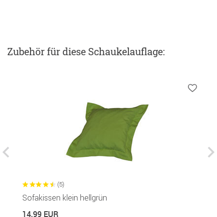
Zubehör
für diese Schaukelauflage
:
(5)
Sofakissen klein hellgrün
S
Si
14,99 EUR