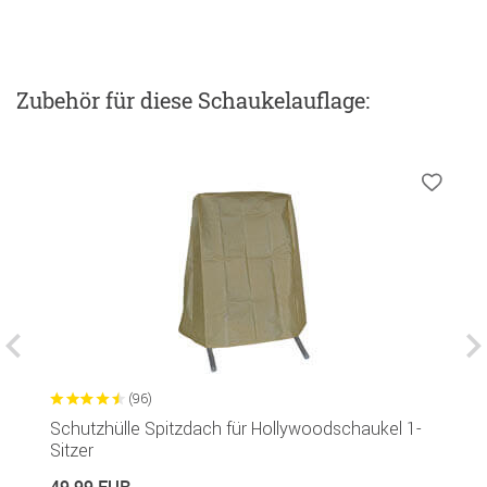
Zubehör
für diese Schaukelauflage
:
(96)
Schutzhülle Spitzdach für Hollywoodschaukel 1-
H
Sitzer
P
in
49,99 EUR