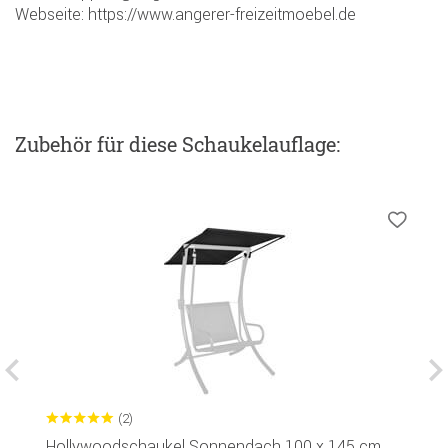
Webseite: https://www.angerer-freizeitmoebel.de
Zubehör
für diese Schaukelauflage
:
(2)
Hollywoodschaukel Sonnendach 100 x 145 cm
G