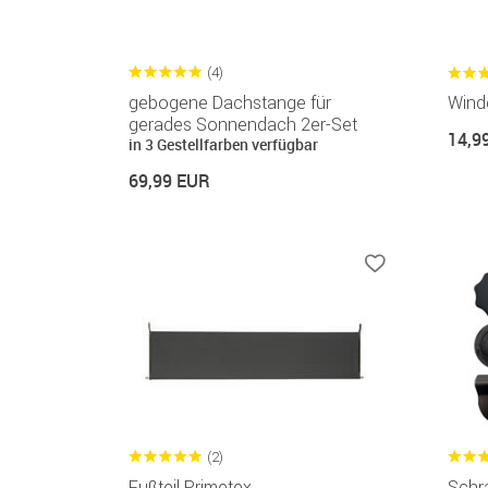
(4)
gebogene Dachstange für
Wind
gerades Sonnendach 2er-Set
14,9
in 3 Gestellfarben verfügbar
69,99 EUR
(2)
Fußteil Primetex
Schr