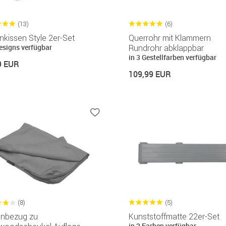
(13)
(6)
nkissen Style 2er-Set
Querrohr mit Klammern
Designs verfügbar
Rundrohr abklappbar
in 3 Gestellfarben verfügbar
9 EUR
109,99 EUR
(8)
(5)
enbezug zu
Kunststoffmatte 22er-Set
in 2 Farben verfügbar