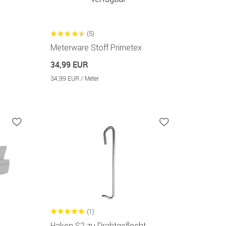
(5)
Meterware Stoff Primetex
34,99 EUR
34,99 EUR / Meter
(1)
Haken S2 zu Drahtgeflecht