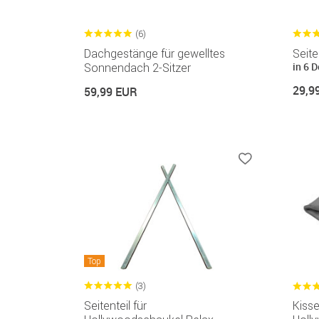
(6)
Dachgestänge für gewelltes
Seite
in 6 
Sonnendach 2-Sitzer
29,9
59,99 EUR
Top
(3)
Seitenteil für
Kiss