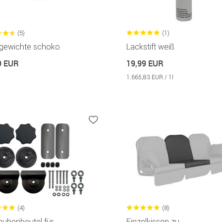
(5)
(1)
gewichte schoko
Lackstift weiß
9 EUR
19,99 EUR
1.665,83 EUR / 1l
(4)
(8)
aubenbeutel für
Einzelkissen zu