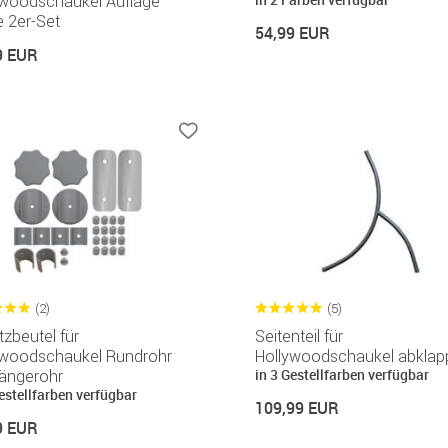
ywoodschaukel Auflage
e 2er-Set
54,99 EUR
9 EUR
(2)
(5)
zbeutel für
Seitenteil für
ywoodschaukel Rundrohr
Hollywoodschaukel abklap
in 3 Gestellfarben verfügbar
Hängerohr
estellfarben verfügbar
109,99 EUR
9 EUR