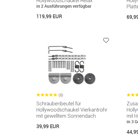
Hollywoodschaukel Relax
Holl
in 2 Ausführungen verfügbar
Platt
119,99 EUR
69,9
(6)
Schraubenbeutel für
Zusat
Hollywoodschaukel Vierkantrohr
Holl
mit gewelltem Sonnendach
mit 
in 3 G
39,99 EUR
44,9