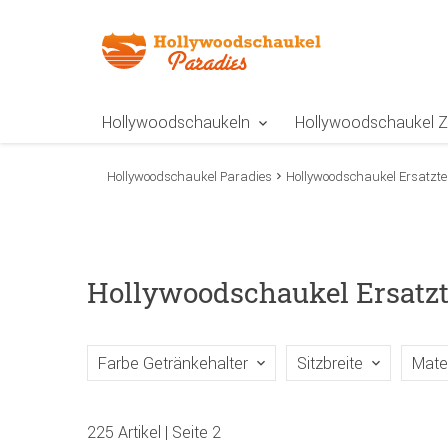
Zur Navigation springen
Zum Inhalt springen
Zur Positionsangab
Hollywoodschaukeln
Hollywoodschaukel 
Hollywoodschaukel Paradies
Hollywoodschaukel Ersatztei
Hollywoodschaukel Ersatzt
Farbe Getränkehalter
Sitzbreite
Mate
225 Artikel | Seite 2