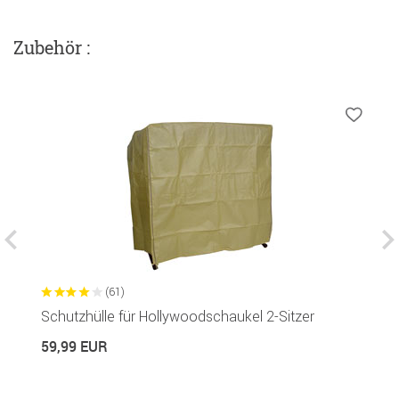
Zubehör :
(61)
Schutzhülle für Hollywoodschaukel 2-Sitzer
S
59,99 EUR
2
49