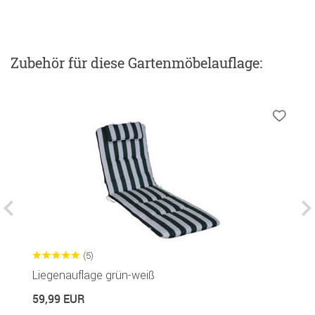
Zubehör
für diese Gartenmöbelauflage
:
(5)
Liegenauflage grün-weiß
S
59,99 EUR
1