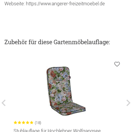
Webseite: https://www.angerer-freizeitmoebel.de
Zubehör
für diese Gartenmöbelauflage
:
(18)
Stuhlauflage für Hochlehner Wolfgangsee
L