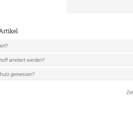
rtikel
ert?
off arretiert werden?
schutz gemessen?
Ze