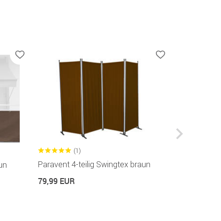
(1)
Paravent 4-teilig Swingtex braun
un
Stellwand k
79,99 EUR
59,99 EUR