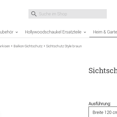
e Sie sind hier
Zur Fußzeile springen
Direkt zum Warenkorb spr
Suche nach
Suche im Shop, nach der Eingabe von 3 Buchst
Zubehör
Hollywoodschaukel Ersatzteile
Heim & Gart
rkisen
Balkon-Sichtschutz
Sichtschutz Style braun
Sichtsch
Ausführung: