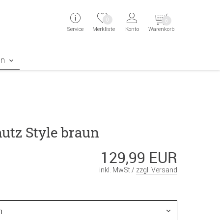
ingen
Direkt zur Registrierung als Kunde springen
Zum Login sp
0
0
Service
Merkliste
Konto
Warenkorb
aben erscheint das Suchergebnis
en
utz Style braun
129,99 EUR
inkl. MwSt /
zzgl. Versand