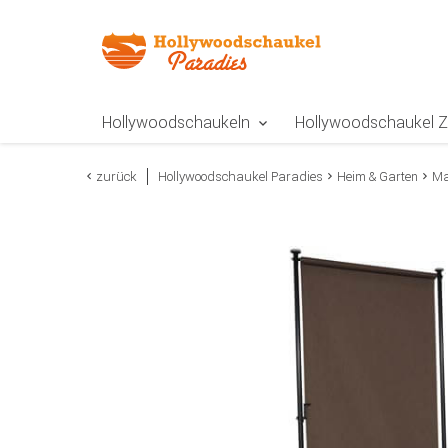
Zur Navigation springen
Zum Inhalt springen
Zur Positionsangab
Hollywoodschaukeln
Hollywoodschaukel 
zurück
Hollywoodschaukel Paradies
Heim & Garten
Ma