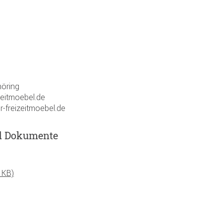
öring
zeitmoebel.de
r-freizeitmoebel.de
d Dokumente
 KB)