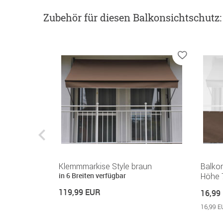
Zubehör
für diesen Balkonsichtschutz
:
x braun
Klemmmarkise Style braun
Balko
in 6 Breiten verfügbar
Höhe 
119,99 EUR
16,99
16,99 E