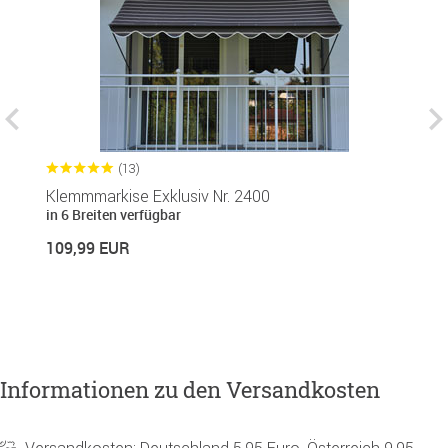
(13)
Klemmmarkise Exklusiv Nr. 2400
S
in 6 Breiten verfügbar
in
109,99 EUR
1
Informationen zu den Versandkosten
Versandkosten: Deutschland 5,95 Euro, Österreich 9,95