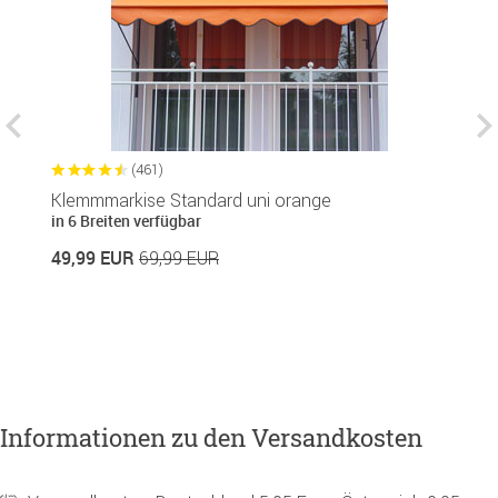
(461)
Klemmmarkise Standard uni orange
B
90
in 6 Breiten verfügbar
c
49,99 EUR
69,99 EUR
8
8,
Informationen zu den Versandkosten