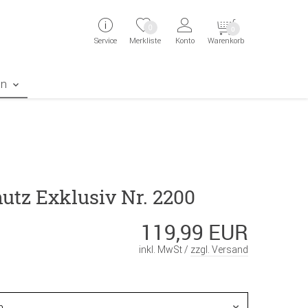
ingen
Direkt zur Registrierung als Kunde springen
Zum Login sp
0
0
Service
Merkliste
Konto
Warenkorb
aben erscheint das Suchergebnis
en
utz Exklusiv Nr. 2200
119,99 EUR
inkl. MwSt /
zzgl. Versand