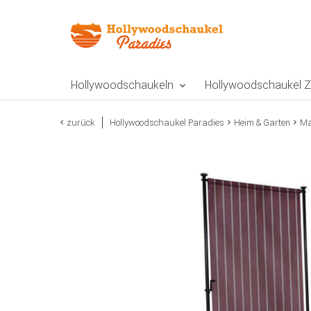
Zur Navigation springen
Zum Inhalt springen
Zur Positionsangab
Hollywoodschaukeln
Hollywoodschaukel 
zurück
Hollywoodschaukel Paradies
Heim & Garten
Ma