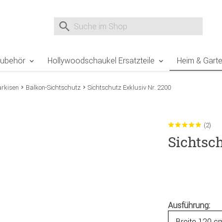
e Sie sind hier
Zur Fußzeile springen
Direkt zum Warenkorb spr
Suche nach
Suche im Shop, nach der Eingabe von 3 Buchst
Zubehör
Hollywoodschaukel Ersatzteile
Heim & Gart
rkisen
Balkon-Sichtschutz
Sichtschutz Exklusiv Nr. 2200
(2)
Sichtsch
Ausführung: