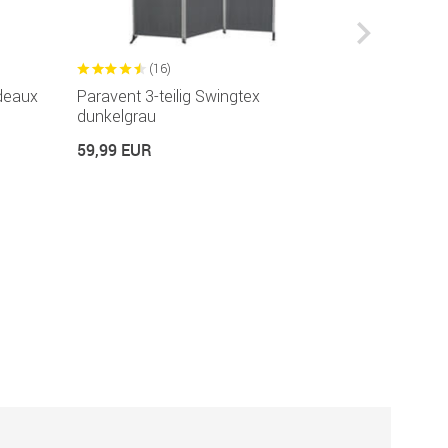
(16)
(1
rdeaux
Paravent 3-teilig Swingtex
Balkonbespa
dunkelgrau
2200 Höhe 
59,99 EUR
17,99 EUR
17,99 EUR / Met