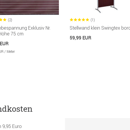
(2)
(1)
nbespannung Exklusiv Nr.
Stellwand klein Swingtex bo
Höhe 75 cm
59,99 EUR
 EUR
UR / Meter
ndkosten
h 9,95 Euro