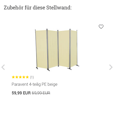
Zubehör
für diese Stellwand
:
(1)
Paravent 4-teilig PE beige
S
59,99 EUR
7
69,99 EUR