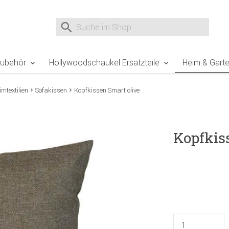
e Sie sind hier
Zur Fußzeile springen
Direkt zum Warenkorb spr
Suche nach
Suche im Shop, nach der Eingabe von 3 Buchst
Zubehör
Hollywoodschaukel Ersatzteile
Heim & Gart
imtextilien
Sofakissen
Kopfkissen Smart olive
Kopfkis