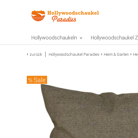
Zur Navigation springen
Zum Inhalt springen
Zur Positionsangab
Hollywoodschaukeln
Hollywoodschaukel 
zurück
Hollywoodschaukel Paradies
Heim & Garten
He
Sale