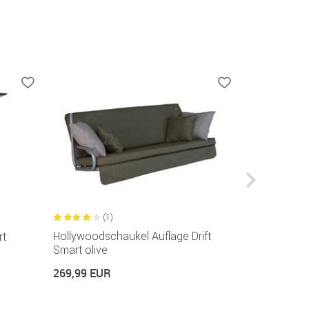
(1)
Hollywoodschaukel Auflage Drift
rt
Stuhlauflag
Smart olive
olive
269,99 EUR
79,99 EUR