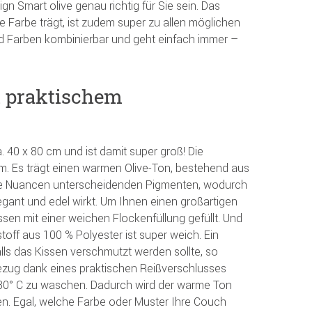
 Smart olive genau richtig für Sie sein. Das
te Farbe trägt, ist zudem super zu allen möglichen
d Farben kombinierbar und geht einfach immer –
 praktischem
 40 x 80 cm und ist damit super groß! Die
cm. Es trägt einen warmen Olive-Ton, bestehend aus
ge Nuancen unterscheidenden Pigmenten, wodurch
egant und edel wirkt. Um Ihnen einen großartigen
ssen mit einer weichen Flockenfüllung gefüllt. Und
off aus 100 % Polyester ist super weich. Ein
alls das Kissen verschmutzt werden sollte, so
ezug dank eines praktischen Reißverschlusses
30° C zu waschen. Dadurch wird der warme Ton
ten. Egal, welche Farbe oder Muster Ihre Couch