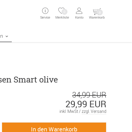
ingen
Direkt zur Registrierung als Kunde springen
Zum Login sp
0
0
Service
Merkliste
Konto
Warenkorb
aben erscheint das Suchergebnis
en
sen Smart olive
34,99 EUR
29,99 EUR
inkl. MwSt /
zzgl. Versand