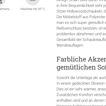
in ihrer Bequemlichkeit sehr p
Germany
Waschbar bei 30° C
Sitzer Hollywoodschaukeln, di
Der Möbelstoff aus Polyester 
man es sich super gemütlich
Reißverschluss besitzen, ist 
problemlos abnehmen und was
Gesamtbild der Schaukelaufla
Wendeauflagen.
Farbliche Akze
gemütlichen Sof
Sowohl die Unterlage als auc
In einem gedeckten Oliveton v
Dies ist ein sehr warmer, an
Zusätzlichen Komfort verschaf
enthalten sind und an denen 
kleineren Sofakissen tragen e