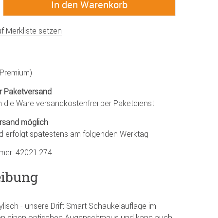
f Merkliste setzen
 (Premium)
r Paketversand
n die Ware versandkostenfrei per Paketdienst
rsand möglich
d erfolgt spätestens am folgenden Werktag
mmer:
42021.274
eibung
lisch - unsere Drift Smart Schaukelauflage im
hnen einen optischen Augenschmaus und kann auch