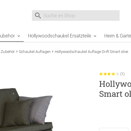
e Sie sind hier
Zur Fußzeile springen
Direkt zum Warenkorb spr
Suche nach
Suche im Shop, nach der Eingabe von 3 Buchst
Zubehör
Hollywoodschaukel Ersatzteile
Heim & Gart
 Zubehör
Schaukel Auflagen
Hollywoodschaukel Auflage Drift Smart olive
(1)
Hollywo
Smart o