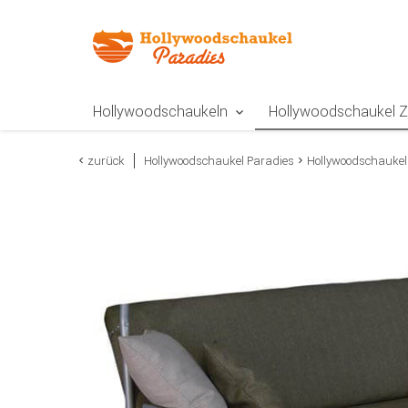
Zur Navigation springen
Zum Inhalt springen
Zur Positionsangab
Hollywoodschaukeln
Hollywoodschaukel 
zurück
Hollywoodschaukel Paradies
Hollywoodschaukel