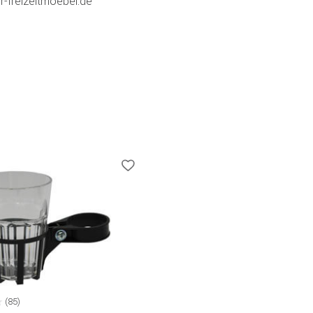
r-freizeitmoebel.de
(85)