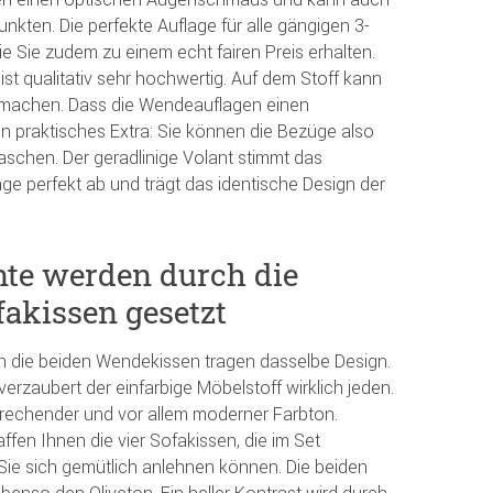
unkten. Die perfekte Auflage für alle gängigen 3-
e Sie zudem zu einem echt fairen Preis erhalten.
ist qualitativ sehr hochwertig. Auf dem Stoff kann
 machen. Dass die Wendeauflagen einen
ein praktisches Extra: Sie können die Bezüge also
chen. Der geradlinige Volant stimmt das
ge perfekt ab und trägt das identische Design der
nte werden durch die
akissen gesetzt
h die beiden Wendekissen tragen dasselbe Design.
erzaubert der einfarbige Möbelstoff wirklich jeden.
sprechender und vor allem moderner Farbton.
fen Ihnen die vier Sofakissen, die im Set
Sie sich gemütlich anlehnen können. Die beiden
benso den Oliveton. Ein heller Kontrast wird durch