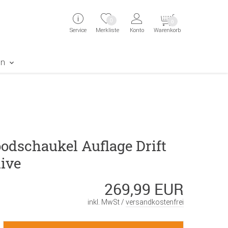
ingen
Direkt zur Registrierung als Kunde springen
Zum Login sp
0
0
Service
Merkliste
Konto
Warenkorb
aben erscheint das Suchergebnis
en
odschaukel Auflage Drift
live
269,99 EUR
inkl. MwSt /
versandkostenfrei