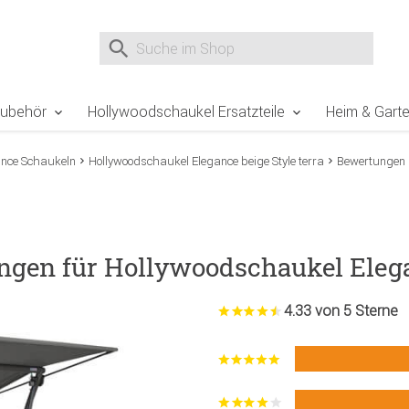
e Sie sind hier
Zur Fußzeile springen
Direkt zum Warenkorb spr
Suche nach
Suche im Shop, nach der Eingabe von 3 Buchst
Zubehör
Hollywoodschaukel Ersatzteile
Heim & Gart
ance Schaukeln
Hollywoodschaukel Elegance beige Style terra
Bewertungen
gen für Hollywoodschaukel Elegan
4.33 von 5 Sterne