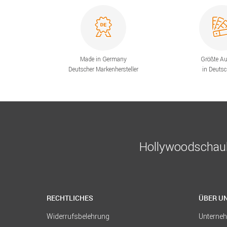
Made in Germany
Größte A
Deutscher Markenhersteller
in Deuts
Hollywoodschauk
RECHTLICHES
ÜBER U
Widerrufsbelehrung
Unterne