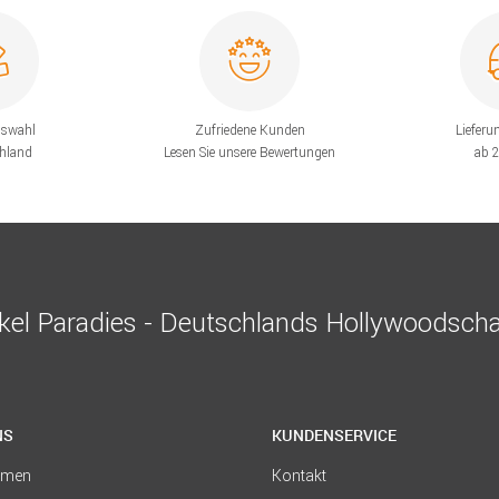
uswahl
Zufriedene Kunden
Lieferu
chland
Lesen Sie unsere Bewertungen
ab 
el Paradies - Deutschlands Hollywoodscha
NS
KUNDENSERVICE
hmen
Kontakt