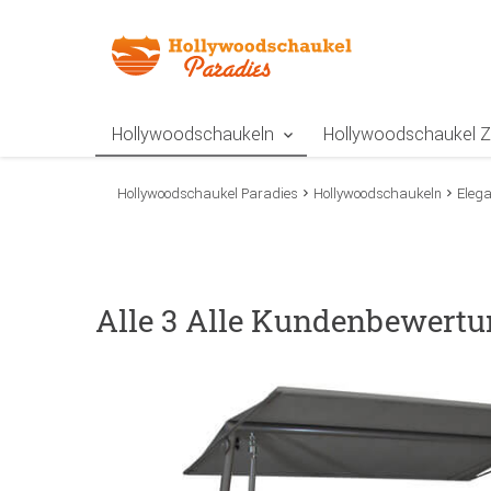
Zur Navigation springen
Zum Inhalt springen
Zur Positionsangab
Hollywoodschaukeln
Hollywoodschaukel 
Hollywoodschaukel Paradies
Hollywoodschaukeln
Eleg
Alle 3 Alle Kundenbewertun