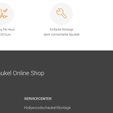
ng frei Haus
Einfache Montage
200 Euro
dank vormontierter Bauteile
ukel Online Shop
SERVICECENTER
Hollywoodschaukel Montage