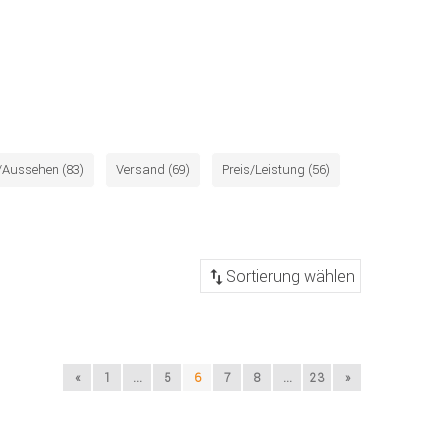
/Aussehen (83)
Versand (69)
Preis/Leistung (56)
«
1
...
5
6
7
8
...
23
»