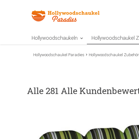
Zur Navigation springen
Zum Inhalt springen
Zur Positionsangab
Hollywoodschaukeln
Hollywoodschaukel 
Hollywoodschaukel Paradies
Hollywoodschaukel Zubehör
Alle 281 Alle Kundenbewer