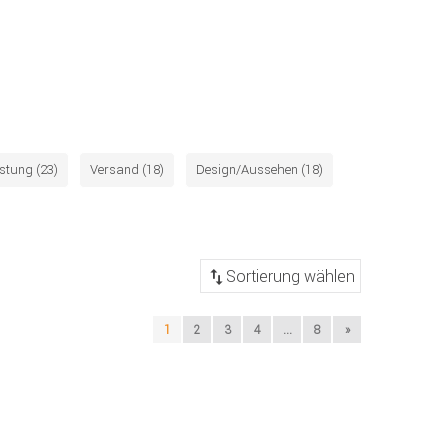
istung (23)
Versand (18)
Design/Aussehen (18)
1
2
3
4
...
8
»