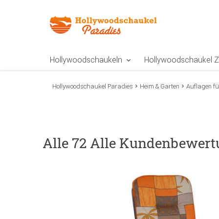
Zur Navigation springen
Zum Inhalt springen
Zur Positionsangab
Hollywoodschaukeln
Hollywoodschaukel 
Hollywoodschaukel Paradies
Heim & Garten
Auflagen f
Alle 72 Alle Kundenbewertu