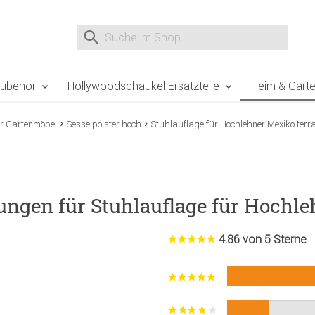
e Sie sind hier
Zur Fußzeile springen
Direkt zum Warenkorb spr
Suche nach
Suche im Shop, nach der Eingabe von 3 Buchst
Zubehör
Hollywoodschaukel Ersatzteile
Heim & Gart
ür Gartenmöbel
Sesselpolster hoch
Stuhlauflage für Hochlehner Mexiko terr
ngen für Stuhlauflage für Hochle
4.86 von 5 Sterne