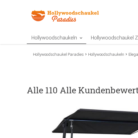
Zur Navigation springen
Zum Inhalt springen
Zur Positionsangab
Hollywoodschaukeln
Hollywoodschaukel 
Hollywoodschaukel Paradies
Hollywoodschaukeln
Eleg
Alle 110 Alle Kundenbewer