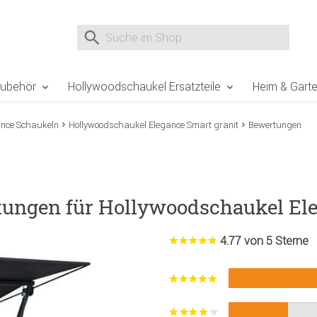
e Sie sind hier
Zur Fußzeile springen
Direkt zum Warenkorb spr
Suche nach
Suche im Shop, nach der Eingabe von 3 Buchst
Zubehör
Hollywoodschaukel Ersatzteile
Heim & Gart
ance Schaukeln
Hollywoodschaukel Elegance Smart granit
Bewertungen
tungen für Hollywoodschaukel Ele
4.77 von 5 Sterne