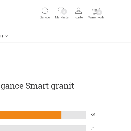
ingen
Direkt zur Registrierung als Kunde springen
Zum Login sp
0
0
Service
Merkliste
Konto
Warenkorb
aben erscheint das Suchergebnis
en
gance Smart granit
88
21