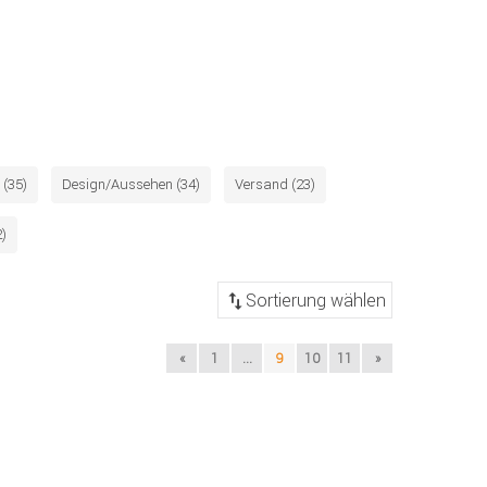
(35)
Design/Aussehen (34)
Versand (23)
2)
«
1
...
9
10
11
»